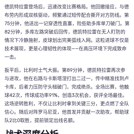
德凯特拉雷登场后，迅速改变比赛格局。他回撤接应，与德
布劳内形成双核驱动，频繁通过短传配合撕开对方防线。第
75分钟，他送出一记穿透性直塞，险些助多库单刀破门。第
82分钟，多库左路突破后回传，德凯特拉雷在无人盯防的
情况下冷静施射，皮球划出完美弧线入网。这粒进球不仅是
技术展现，更是心理韧性的体现——在高压环境下完成致命
一击。
扳平后，比利时士气大振。第89分钟，德凯特拉雷再次参
与进攻，他在右路与卡斯塔涅打出二过一，传中精准找到卢
卡库，后者力压防守头槌破门，完成绝杀。全场比赛，他触
球42次，传球成功率91%，创造3次机会，获评全场最佳。
这场逆转胜利，不仅让比利时拿到关键三分，更点燃了全队
信心。随后对阵罗马尼亚，他首发并贡献一次助攻，帮助球
队2比0取胜，提前锁定出线名额。