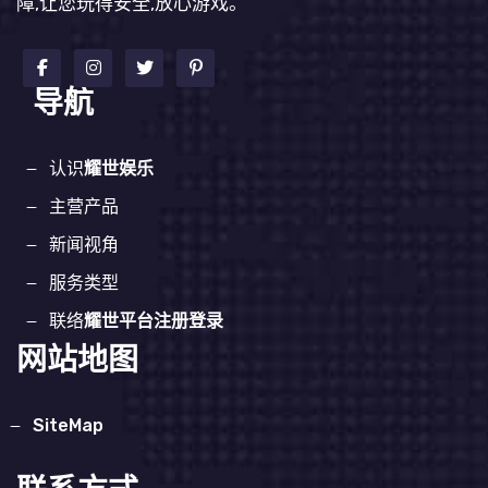
障,让您玩得安全,放心游戏。
导航
认识
耀世娱乐
主营产品
新闻视角
服务类型
联络
耀世平台注册登录
网站地图
SiteMap