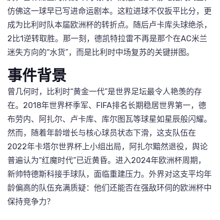
仿佛这一球早已写进命运剧本。这粒进球不仅扳平比分，更
成为比利时队本届欧洲杯的转折点。随后卢卡库头球绝杀，
2比1逆转取胜。那一刻，德凯特拉雷不再是那个在AC米兰
迷失方向的“水货”，而是比利时中场复苏的关键拼图。
事件背景
曾几何时，比利时“黄金一代”是世界足坛最令人艳羡的存
在。2018年世界杯季军、FIFA排名长期稳居世界第一，德
布劳内、阿扎尔、卢卡库、库尔图瓦等球星如星辰般闪耀。
然而，随着年龄增长与核心球员状态下滑，这支队伍在
2022年卡塔尔世界杯上小组出局，阿扎尔黯然退役，舆论
普遍认为“红魔时代”已近黄昏。进入2024年欧洲杯周期，
新帅特德斯科接手球队，面临重建压力。外界对这支平均年
龄偏高的队伍充满质疑：他们还能否在强敌环伺的欧洲杯中
保持竞争力？