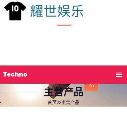
首页
认识
耀世娱乐
主营产品
新闻视角
立即致电!
服务类型
联络
耀世平台注册登录
19549414266
主营产品
首页
主营产品