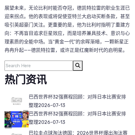
展望未来，无论比利时能否夺冠，德凯特拉雷的职业生涯已
迎来拐点。他的表现或将促使亚特兰大启动买断条款，甚至
吸引英超豪门关注。更重要的是，他为比利时指明了重建方
向：不再盲目追求巨星效应，而是培养兼具技术、意识与心
理素质的全能中场。当“黄金一代”的余晖渐暗，一颗新星正
冉冉升起——德凯特拉雷，或许正是红魔新时代的启明星。
热门资讯
巴西世界杯32强赛程回顾：对阵日本比赛安排
整理
2026-07-13
巴西世界杯32强赛程回顾：对阵日本比赛安排
整理
2026-07-13
巴拉圭点球淘汰德国：2026世界杯爆出淘汰赛