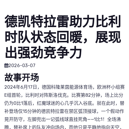
德凯特拉雷助力比利
时队状态回暖，展现
出强劲竞争力
2026-03-07
故事开场
2024年6月17日，德国科隆莱茵能源体育场，欧洲杯小组赛
E组首轮，比利时对阵斯洛伐克。比赛第82分钟，场上比分
仍为0比1落后，红魔球迷的心几乎沉入谷底。就在此时，替
补登场仅15分钟的德凯特拉雷在禁区弧顶接球，一个假动作
晃开防守，左脚兜出一记弧线球直挂死角——1比1！全场沸
腾，替补席上的队友冲向场内，而他只是平静地指向天空，