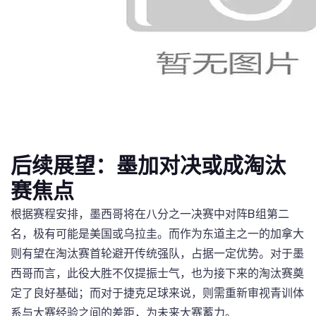
后续展望：墨加对决或成淘汰
赛焦点
根据赛程安排，墨西哥将在八分之一决赛中对阵B组第二
名，极有可能是美国或乌拉圭。而作为东道主之一的加拿大
则有望在淘汰赛首轮避开传统强队，占据一定优势。对于墨
西哥而言，此役大胜不仅提振士气，也为接下来的淘汰赛奠
定了良好基础；而对于捷克足球来说，则需重新审视青训体
系与大赛经验之间的差距，为未来大赛蓄力。