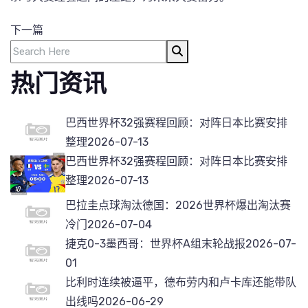
下一篇
热门资讯
巴西世界杯32强赛程回顾：对阵日本比赛安排
整理
2026-07-13
巴西世界杯32强赛程回顾：对阵日本比赛安排
整理
2026-07-13
巴拉圭点球淘汰德国：2026世界杯爆出淘汰赛
冷门
2026-07-04
捷克0-3墨西哥：世界杯A组末轮战报
2026-07-
01
比利时连续被逼平，德布劳内和卢卡库还能带队
出线吗
2026-06-29