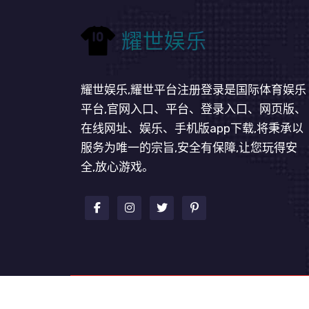
耀世娱乐,耀世平台注册登录是国际体育娱乐
平台,官网入口、平台、登录入口、网页版、
在线网址、娱乐、手机版app下载,将秉承以
服务为唯一的宗旨,安全有保障,让您玩得安
全,放心游戏。
Copyright © 2026 - 版权所有
耀世娱乐