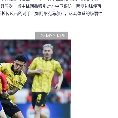
迫更具层次：当中锋回撤吸引对方中卫跟防，两侧边锋便可
长长传反击的对手（如阿尔克马尔），这套体系的脆弱性