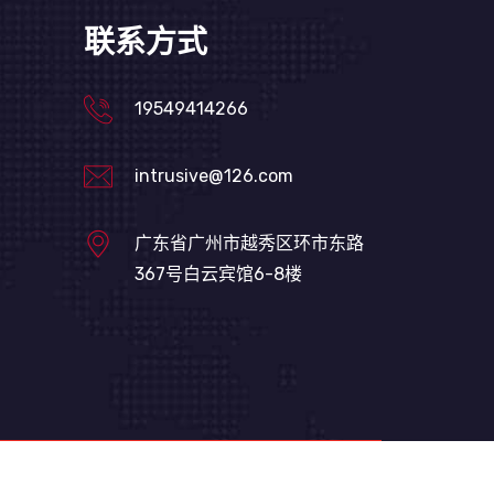
联系方式
19549414266
intrusive@126.com
广东省广州市越秀区环市东路
367号白云宾馆6-8楼