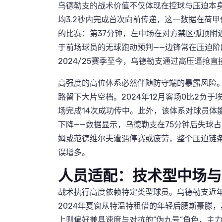
乌德勒支的战术价值不仅体现在控球与压迫本
均3.2秒内完成首次向前传递，这一数据在荷甲
的比赛：第37分钟，左中场在对方禁区弧顶附
于前场球员的无球跑动预判——边锋常在压迫
2024/25赛季至今，乌德勒支通过高压逼抢直
高强度的高位体系必然伴随防守端的暴露风险
路留下大片空档。2024年12月客场0比2负
场完成14次成功传中。此外，该体系对球员体
下降——数据显示，乌德勒支在75分钟后失球占
姆或范德维尔夫遭遇停赛或疲劳，整个压迫链
误增多。
人员适配：技术型中场与
战术执行高度依赖特定类型球员。乌德勒支近
2024年夏窗从特温特租借的年轻后腰斯豪滕，其
上则偏好兼具速度与对抗的“伪九号”角色，主力