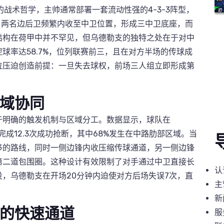
的战术哲学，主帅通常部署一套流动性强的4-3-3阵型，
构。两名边后卫频繁内收至中卫位置，形成三中卫底座，而
结构在荷甲中并不罕见，但乌德勒支的独特之处在于对中
控球率达58.7%，位列联赛前三，且在对方半场的传球成
位压迫创造前提：一旦失去球权，前场三人组立即形成第
域协同
于明确的触发机制与区域分工。数据显示，球队在
场完成12.3次成功抢断，其中68%发生在中路肋部区域。当
移的路线，同时一侧边锋内收压缩传球通道，另一侧边锋
第二道包围圈。这种设计有效限制了对手通过中卫直接长
认
一役，乌德勒支在开场20分钟内迫使对方后场失误7次，直
主
新
的快速通道
服