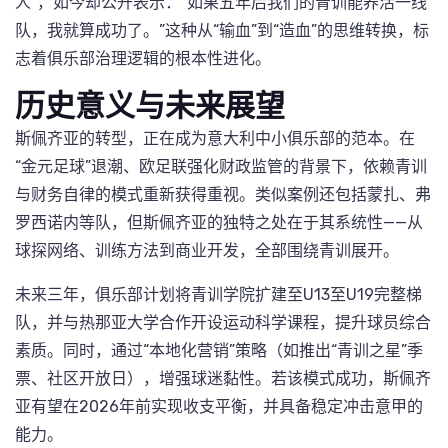
人”，如今却公开表示：“如果五年后我们的青训能养活一线
队，我就算成功了。”这种从“输血”到“造血”的思维转换，标
志着俱乐部治理逻辑的根本性进化。
历史意义与未来展望
斯佩齐亚的转型，正在成为意大利中小俱乐部的范本。在
“金元足球”退潮、欧足联强化财政监管的背景下，依赖青训
与财务自律的模式重新获得重视。类似案例还包括蒙扎、弗
罗西诺内等队，但斯佩齐亚的独特之处在于其系统性——从
球探网络、训练方法到商业开发，全部围绕青训展开。
未来三年，俱乐部计划将青训学院扩建至U13至U19完整梯
队，并与热那亚大学合作开设运动科学课程，提升球员综合
素质。同时，通过“本地化营销”策略（如推出“青训之星”季
票、社区开放日），增强球迷黏性。若该模式成功，斯佩齐
亚有望在2026年前实现收支平衡，并具备稳定冲击意甲的
能力。