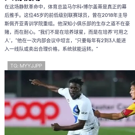
在这场静默革命中，体育总监马尔科·博尔盖蒂是真正的幕
后推手。这位45岁的前低级别联赛球员，曾在2018年主导
斯佩齐亚青训学院重组。他深知小俱乐部的生存之道不在豪
赌，而在耐心。“我们不是在培养球星，而是在培养‘可用之
人’，”他在一次内部会议中坦言，“只要每年有2到3人能进
入一线队或卖出合理价格，系统就能运转。”