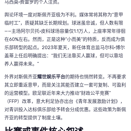
马西莫·费雷罗的个人注资。
舆论环境一度对斯佩齐亚极为不利。媒体常将其称为“意甲
临时工”，质疑其缺乏长期规划。球迷虽忠诚，但人数有限
——主场阿尔贝托·皮科球场容量仅1.1万人，上座率常年徘徊
在60%左右。然而，正是这种“小而美”的特质，反而成为俱
乐部转型的起点。2023年夏天，新任体育总监马尔科·博尔
盖蒂上任后明确提出：“我们无法靠买人赢球，但可以靠培
养人赢得未来。”
外界对斯佩齐亚
耀世娱乐平台
的期待也悄然转变。不再要求
其立即重返意甲，而是关注其能否建立一套可复制、可盈利
的运营模型。欧足联近年来大力推动“财政公平竞赛”
（FFP）改革，意大利足协亦出台《青年发展激励计划》，
对青训投入达标俱乐部给予转会分成优惠。这些政策为斯佩
齐亚的转型提供了制度土壤。