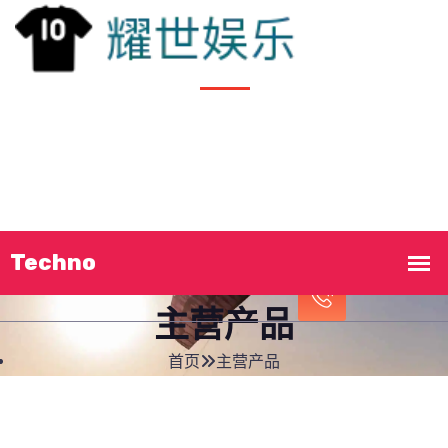
首页
认识
耀世娱乐
主营产品
新闻视角
立即致电!
服务类型
联络
耀世平台注册登录
19549414266
主营产品
首页
主营产品