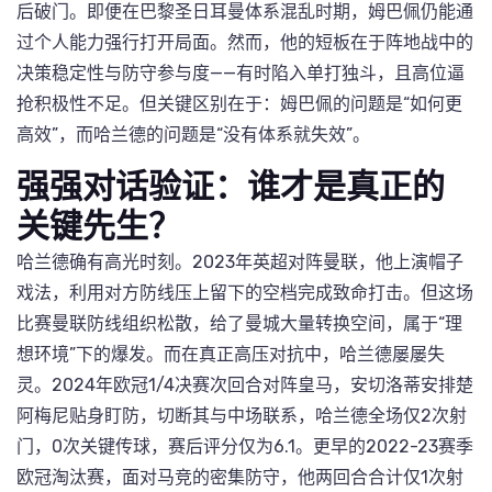
后破门。即便在巴黎圣日耳曼体系混乱时期，姆巴佩仍能通
过个人能力强行打开局面。然而，他的短板在于阵地战中的
决策稳定性与防守参与度——有时陷入单打独斗，且高位逼
抢积极性不足。但关键区别在于：姆巴佩的问题是“如何更
高效”，而哈兰德的问题是“没有体系就失效”。
强强对话验证：谁才是真正的
关键先生？
哈兰德确有高光时刻。2023年英超对阵曼联，他上演帽子
戏法，利用对方防线压上留下的空档完成致命打击。但这场
比赛曼联防线组织松散，给了曼城大量转换空间，属于“理
想环境”下的爆发。而在真正高压对抗中，哈兰德屡屡失
灵。2024年欧冠1/4决赛次回合对阵皇马，安切洛蒂安排楚
阿梅尼贴身盯防，切断其与中场联系，哈兰德全场仅2次射
门，0次关键传球，赛后评分仅为6.1。更早的2022-23赛季
欧冠淘汰赛，面对马竞的密集防守，他两回合合计仅1次射