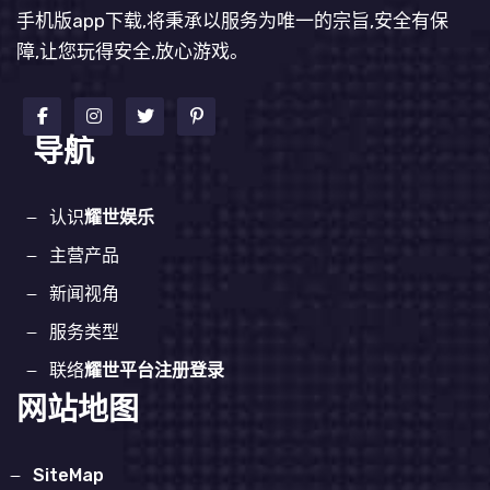
手机版app下载,将秉承以服务为唯一的宗旨,安全有保
障,让您玩得安全,放心游戏。
导航
认识
耀世娱乐
主营产品
新闻视角
服务类型
联络
耀世平台注册登录
网站地图
SiteMap