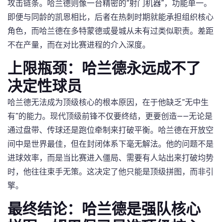
攻击链条。哈兰德则像一台精密的“射门机器”，功能单一。
即便与同龄的凯恩相比，后者在热刺时期就能承担组织核心
角色，而哈兰德在多特蒙德或曼城从未有过类似职责。差距
不在产量，而在对比赛进程的介入深度。
上限瓶颈：哈兰德永远成不了
决定性球员
哈兰德无法成为顶级核心的根本原因，在于他缺乏“无中生
有”的能力。现代顶级前锋不仅要终结，更要创造——无论是
通过盘带、传球还是跑位牵制来打破平衡。哈兰德在开放空
间中是世界最佳，但在封闭体系下毫无解法。他的问题不是
进球效率，而是当比赛进入僵局、需要有人站出来打破均势
时，他往往束手无策。这决定了他只能是顶级拼图，而非引
擎。
最终结论：哈兰德是强队核心