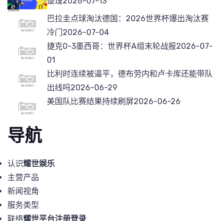
整理
2026-07-13
巴拉圭点球淘汰德国：2026世界杯爆出淘汰赛
冷门
2026-07-04
捷克0-3墨西哥：世界杯A组末轮战报
2026-07-
01
比利时连续被逼平，德布劳内和卢卡库还能带队
出线吗
2026-06-29
美国队比赛结果持续刷屏
2026-06-26
导航
认识
耀世娱乐
主营产品
新闻视角
服务类型
联络
耀世平台注册登录