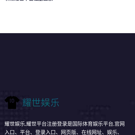
耀世娱乐,耀世平台注册登录是国际体育娱乐平台,官网
入口、平台、登录入口、网页版、在线网址、娱乐、